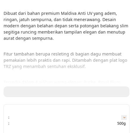
Dibuat dari bahan premium Maldiva Anti UV yang adem, 
ringan, jatuh sempurna, dan tidak menerawang. Desain 
modern dengan belahan depan serta potongan belakang slim 
segitiga runcing memberikan tampilan elegan dan menutup 
aurat dengan sempurna.
Fitur tambahan berupa resleting di bagian dagu membuat 
pemakaian lebih praktis dan rapi. Ditambah dengan plat logo 
TRZ yang menambah sentuhan eksklusif.
Tersedia dalam 4 pilihan warna elegan: Puche, Royal Plum, 
Green Sage, dan Pitch Black yang mudah dipadukan dengan 
berbagai outfit muslimah.
Cocok digunakan untuk kegiatan harian, pengajian, kajian, 
maupun acara formal syari.
:
:
500g