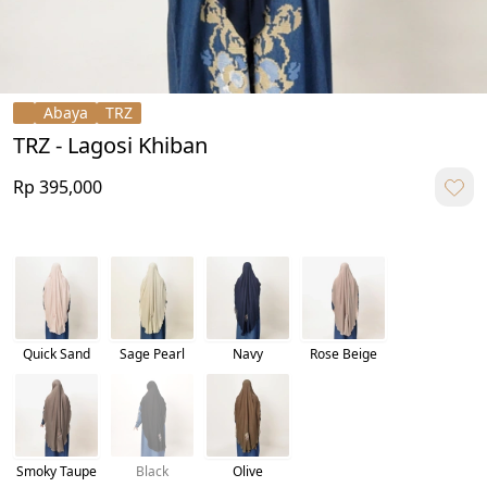
Abaya
TRZ
TRZ - Lagosi Khiban
Rp 395,000
Quick Sand
Sage Pearl
Navy
Rose Beige
Smoky Taupe
Black
Olive